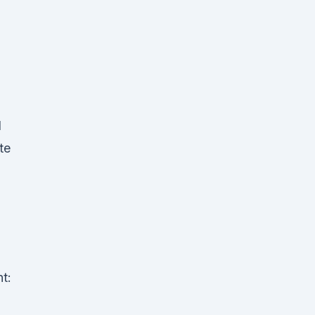
d
te
t: